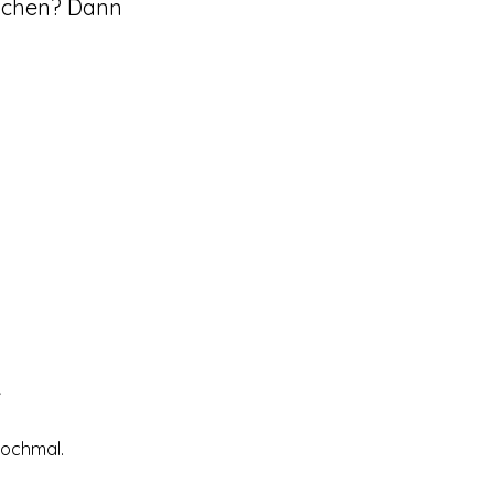
lichen? Dann
r
nochmal.