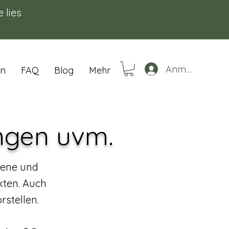
e lies
Anmelden
en
FAQ
Blog
Mehr
ungen uvm.
gene und
kten. Auch
rstellen.