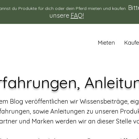
Bitt
annst du Produkte für dich oder dein Pferd mieten und kaufen.
unsere
FAQ!
Mieten
Kauf
rfahrungen, Anleit
em Blog veröffentlichen wir Wissensbeiträge, ei
ahrungen, sowie Anleitungen zu unseren Produ
artner und Marken werden wir an dieser Stelle vo