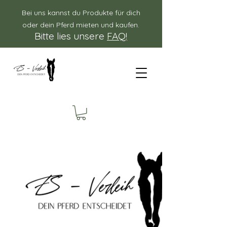
Bei uns kannst du Produkte für dich
oder dein Pferd mieten und kaufen.
Bitte lies unsere
FAQ!