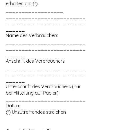
erhalten am (*)
__________________
_________________________
_________________________
______
Name des Verbrauchers
_________________________
_________________________
______
Anschrift des Verbrauchers
_________________________
_________________________
______
Unterschrift des Verbrauchers (nur
bei Mitteilung auf Papier)
_________________________
Datum
(*) Unzutreffendes streichen