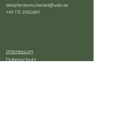
deinpferdentscheidet@web.de
+49 175 2082689
Impressum
Datenschutz
Widerrufsbelehrung
Allgemeine
Geschäftsbedingungen
Vertrag widerrufen
Schreib uns!
Du hast Fragen, Wünsche oder