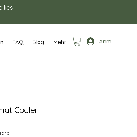
e lies
Anmelden
en
FAQ
Blog
Mehr
mat Cooler
is
rsand