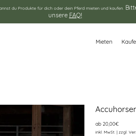
Bitt
annst du Produkte für dich oder dein Pferd mieten und kaufen.
unsere
FAQ!
Mieten
Kauf
Accuhorse
Sale-Pre
ab
20,00€
inkl. MwSt.
|
zzgl. Ve