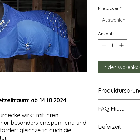
Mietdauer
*
Auswählen
Anzahl
*
In den Warenko
Produktursprun
tzeitraum: ab 14.10.2024
Der Produktursprung
FAQ Miete
allgemeine Produktsi
urdecke wirkt mit ihren
Die wichtigsten Fra
ht nur besonders entspannend und
Lieferzeit
unserer Produkte fi
ördert gleichzeitig auch die
Bitte lies diese au
ur.
Wir bestellen immer