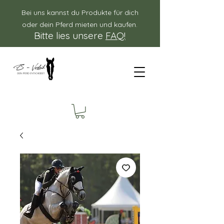
Bei uns kannst du Produkte für dich
oder dein Pferd mieten und kaufen.
Bitte lies unsere
FAQ!