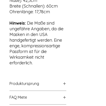
Nase): 42,5cm
Breite (Schnallen): 60cm
Ohrenlänge: 17,78cm
Hinweis:
Die Maße sind
ungefähre Angaben, da die
Masken in den USA
handgefertigt werden. Eine
enge, kompressionsartige
Passform ist für die
Wirksamkeit nicht
erforderlich.
Produktursprung
Der Produktursprung i.S.d.
FAQ Miete
Verordnung über die allgemeine
Produktsicherheit (GPSR) liegt wie