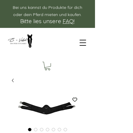
Bei uns kannst du Produkte für dich
oder dein Pferd mieten und kaufen.
Bitte lies unsere
FAQ!