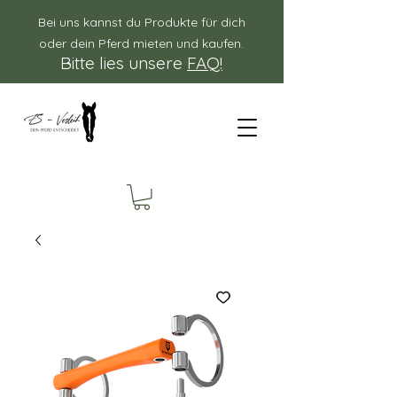
Bei uns kannst du Produkte für dich
oder dein Pferd mieten und kaufen.
Bitte lies unsere
FAQ!